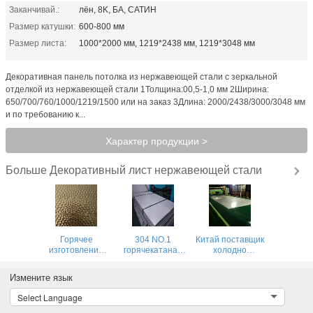
Заканчивай.:
лён, 8K, БА, САТИН
Размер катушки:
600-800 мм
Размер листа:
1000*2000 мм, 1219*2438 мм, 1219*3048 мм
Декоративная панель потолка из нержавеющей стали с зеркальной
отделкой из нержавеющей стали 1Толщина:00,5-1,0 мм 2Ширина:
650/700/760/1000/1219/1500 или на заказ 3Длина: 2000/2438/3000/3048 мм
и по требованию к...
Характер продукции >
Декоративный лист нержавеющей стали
Больше
Горячее
304 NO.1
Китай поставщик
изготовление
горячекатаная
холодно
листа Золотой
плита из
прокатаные
цвет зеркало
нержавеющей
листы из
Измените язык
яркая отделка
стали
нержавеющей
молотый листок
стали AISI-201
Select Language
из нержавеющей
1219 x 2438 мм и
стали для
1500 x 3000 мм