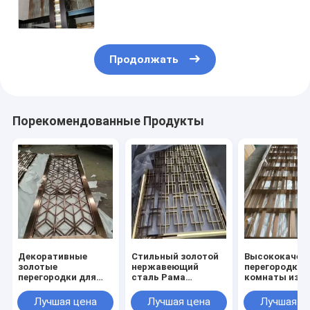
Продолжать
Порекомендованные Продукты
Декоративные
Стильный золотой
Высококачес
золотые
нержавеющий
перегородка 
перегородки для
сталь Рама
комнаты из
интерьера, панели,
Хранилище
нержавеюще
разделители
Современная
стали 304 цв
Лучшая цена
Лучшая цена
Лучшая ц
комнаты, экраны,
мебель Перекрытие
розового золо