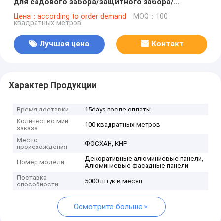
для садового забора/защитного забора/
металлического забора
Цена：according to order demand
MOQ：100
квадратных метров
Лучшая цена
Контакт
Характер Продукции
Время доставки
15days после оплаты
Количество мин
100 квадратных метров
заказа
Место
ФОСХАН, КНР
происхождения
Декоративные алюминиевые панели,
Номер модели
Алюминиевые фасадные панели
Поставка
5000 штук в месяц
способности
Осмотрите больше