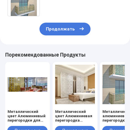
садового забора/защитного
забора/металлического забора
Продолжать
Порекомендованные Продукты
Металлический
Металлический
Металлическ
цвет Алюминиевый
цвет Алюминиевая
алюминиевые
перегородки для
перегородка
перегородки 
солнцезащитных
лестница для
облицовки/
приборов/лювер/
перила/
обшивки кол