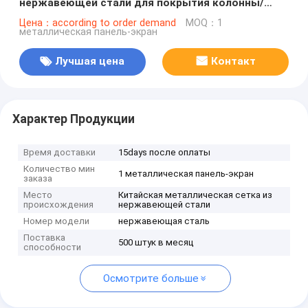
нержавеющей стали для покрытия колонны/
одежды
Цена：according to order demand
MOQ：1
металлическая панель-экран
Лучшая цена
Контакт
Характер Продукции
Время доставки
15days после оплаты
Количество мин
1 металлическая панель-экран
заказа
Место
Китайская металлическая сетка из
происхождения
нержавеющей стали
Номер модели
нержавеющая сталь
Поставка
500 штук в месяц
способности
Осмотрите больше