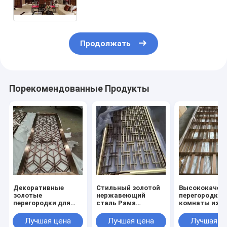
одежды
Продолжать
Порекомендованные Продукты
Декоративные
Стильный золотой
Высококачес
золотые
нержавеющий
перегородка 
перегородки для
сталь Рама
комнаты из
интерьера, панели,
Хранилище
нержавеюще
разделители
Современная
стали 304 цв
Лучшая цена
Лучшая цена
Лучшая ц
комнаты, экраны,
мебель Перекрытие
розового золо