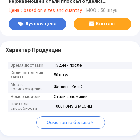
нержавеющей стали плоская отделка
керамической плитки
Цена：based on sizes and quantity
MOQ：50 штук
Лучшая цена
Контакт
Характер Продукции
Время доставки
15 дней после ТТ
Количество мин
50 штук
заказа
Место
Фошань, Китай
происхождения
Номер модели
Сталь, алюминий
Поставка
1000TONS В МЕСЯЦ
способности
Осмотрите больше