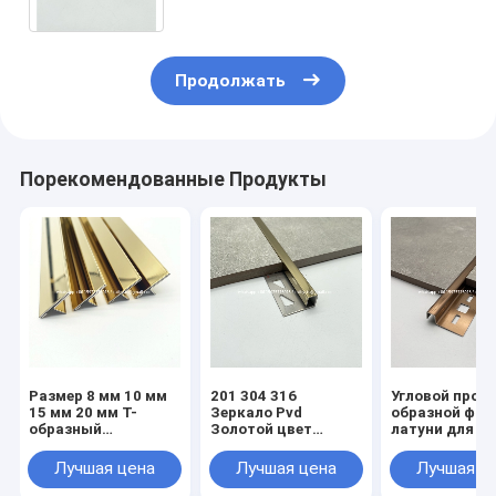
Продолжать
Порекомендованные Продукты
Размер 8 мм 10 мм
201 304 316
Угловой профи
15 мм 20 мм Т-
Зеркало Pvd
образной фор
образный
Золотой цвет
латуни для з
металлический
покрытый U-
углов керами
профиль для
образной черепицей
плитки на пол
Лучшая цена
Лучшая цена
Лучшая ц
плитки золотого
из нержавеющей
переходная п
или серебряного
стали
металлическ