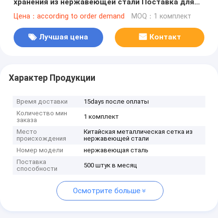
хранения из нержавеющей стали Поставка для
одежды Нержавеющая сталь Металлическая
Цена：according to order demand
MOQ：1 комплект
одежда Экранный шкаф
Лучшая цена
Контакт
Характер Продукции
Время доставки
15days после оплаты
Количество мин
1 комплект
заказа
Место
Китайская металлическая сетка из
происхождения
нержавеющей стали
Номер модели
нержавеющая сталь
Поставка
500 штук в месяц
способности
Осмотрите больше