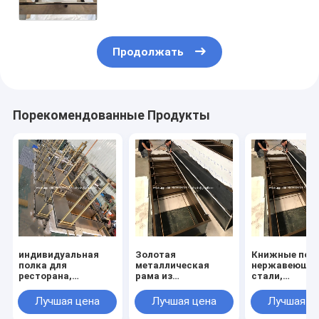
Металлическая одежда Экранный
шкаф
Продолжать
Порекомендованные Продукты
индивидуальная
Золотая
Книжные полк
полка для
металлическая
нержавеюще
ресторана,
рама из
стали,
роскошная золотая
нержавеющей
современные,
прямоугольная
стали, черная
высокие, тонк
Лучшая цена
Лучшая цена
Лучшая ц
нержавеющая
стеклянная
золотой рамк
сталь, держатель
столешница, полки
для украшени