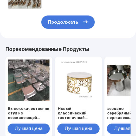
Продолжать
Порекомендованные Продукты
Высококачественный
Новый
зеркало
стул из
классический
серебряный с
нержавеющей
гостиничный
нержавеюще
стали с
мраморный стол
стали соврем
расчищенной
бронзовый цвет из
металлическ
Лучшая цена
Лучшая цена
Лучшая ц
отделкой из
нержавеющей
круглый коф
металла золотой
стали с
стол