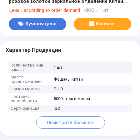
розовое золотое зеркальное отделение Китай
поставщик
Цена：according to order demand
MOQ：1 шт.
Лучшая цена
Контакт
Характер Продукции
Количество мин
1 шт.
заказа
Место
Фошань, Китай
происхождения
Номер модели
PH-3
Поставка
5000 штук в месяц
способности
Сертификация
ISO
Осмотрите больше