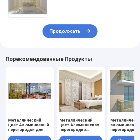
внутренней отделки отелей/
вилл/лобби
Продолжать
Порекомендованные Продукты
Металлический
Металлический
Металлическ
цвет Алюминиевый
цвет Алюминиевая
алюминиевые
перегородки для
перегородка
перегородки 
солнцезащитных
лестница для
облицовки/
приборов/лювер/
перила/
обшивки кол