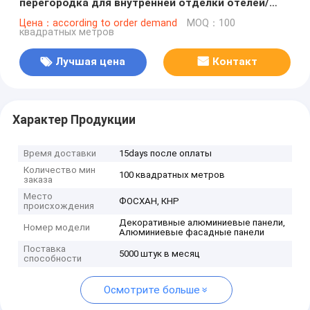
перегородка для внутренней отделки отелей/
вилл/лобби
Цена：according to order demand
MOQ：100
квадратных метров
Лучшая цена
Контакт
Характер Продукции
Время доставки
15days после оплаты
Количество мин
100 квадратных метров
заказа
Место
ФОСХАН, КНР
происхождения
Декоративные алюминиевые панели,
Номер модели
Алюминиевые фасадные панели
Поставка
5000 штук в месяц
способности
Осмотрите больше